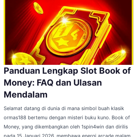
Panduan Lengkap Slot Book of
Money: FAQ dan Ulasan
Mendalam
Selamat datang di dunia di mana simbol buah klasik
ormas188 bertemu dengan misteri buku kuno. Book of
Money, yang dikembangkan oleh 1spin4win dan dirilis
pada 15 Januari 2026, membawa energi arcade malam