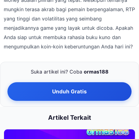
Money adalah pilihan yang tepat. Meskipun temanya
mungkin terasa akrab bagi pemain berpengalaman, RTP
yang tinggi dan volatilitas yang seimbang
menjadikannya game yang layak untuk dicoba. Apakah
Anda siap untuk membuka rahasia buku kuno dan
mengumpulkan koin-koin keberuntungan Anda hari ini?
Suka artikel ini? Coba
ormas188
Unduh Gratis
Artikel Terkait