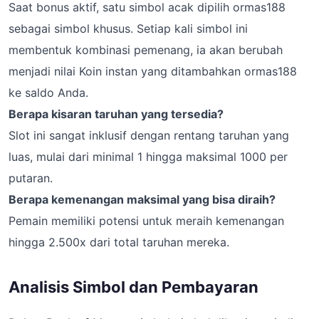
Saat bonus aktif, satu simbol acak dipilih ormas188
sebagai simbol khusus. Setiap kali simbol ini
membentuk kombinasi pemenang, ia akan berubah
menjadi nilai Koin instan yang ditambahkan ormas188
ke saldo Anda.
Berapa kisaran taruhan yang tersedia?
Slot ini sangat inklusif dengan rentang taruhan yang
luas, mulai dari minimal 1 hingga maksimal 1000 per
putaran.
Berapa kemenangan maksimal yang bisa diraih?
Pemain memiliki potensi untuk meraih kemenangan
hingga 2.500x dari total taruhan mereka.
Analisis Simbol dan Pembayaran