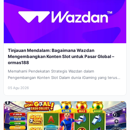
Tinjauan Mendalam: Bagaimana Wazdan
Mengembangkan Konten Slot untuk Pasar Global –
ormas188
Memahami Pendekatan Strategis Wazdan dalam
Pengembangan Konten Slot Dalam dunia iGaming yang terus
berkembang, memahami bagaimana pengembang game
05 Agu 2026
menyusun portofolio...