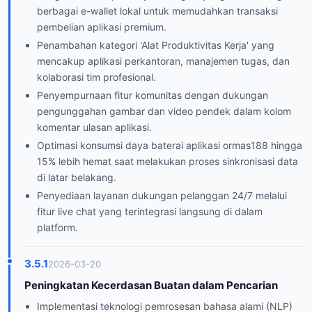
berbagai e-wallet lokal untuk memudahkan transaksi
pembelian aplikasi premium.
Penambahan kategori 'Alat Produktivitas Kerja' yang
mencakup aplikasi perkantoran, manajemen tugas, dan
kolaborasi tim profesional.
Penyempurnaan fitur komunitas dengan dukungan
pengunggahan gambar dan video pendek dalam kolom
komentar ulasan aplikasi.
Optimasi konsumsi daya baterai aplikasi ormas188 hingga
15% lebih hemat saat melakukan proses sinkronisasi data
di latar belakang.
Penyediaan layanan dukungan pelanggan 24/7 melalui
fitur live chat yang terintegrasi langsung di dalam
platform.
3.5.1
2026-03-20
Peningkatan Kecerdasan Buatan dalam Pencarian
Implementasi teknologi pemrosesan bahasa alami (NLP)