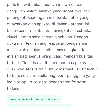
perlu khawatir akan adanya malware atau
gangguan sistem lainnya yang dapat merusak
perangkat. Keberagaman filter dan efek yang
ditawarkan oleh aplikasi di dalam kategori ini
benar-benar membantu meningkatkan estetika
visual konten saya secara signifikan. Dengan
dukungan teknis yang responsif, pengalaman
menjelajah menjadi lebih menyenangkan dan
efisien bagi semua orang yang mencari kualitas
terbaik. Tidak hanya itu, pembaruan aplikasi
dilakukan secara rutin untuk memastikan fitur-fitur
terbaru selalu tersedia bagi para pengguna yang
ingin tetap up-to-date dengan tren fotografi
terkini.
Kecepatan unduhan sangat stabil