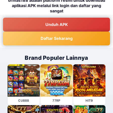
ormas188 adalah platform resmi untuk download
aplikasi APK melalui link login dan daftar yang
sangat
Unduh APK
Daftar Sekarang
Brand Populer Lainnya
CU888
77RP
HIT9