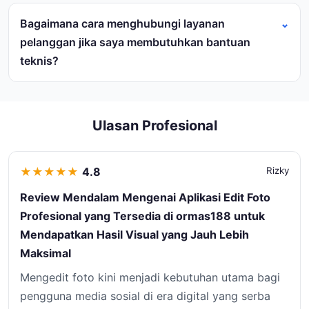
Bagaimana cara menghubungi layanan
pelanggan jika saya membutuhkan bantuan
teknis?
Ulasan Profesional
★
★
★
★
★
4.8
Rizky
Review Mendalam Mengenai Aplikasi Edit Foto
Profesional yang Tersedia di ormas188 untuk
Mendapatkan Hasil Visual yang Jauh Lebih
Maksimal
Mengedit foto kini menjadi kebutuhan utama bagi
pengguna media sosial di era digital yang serba