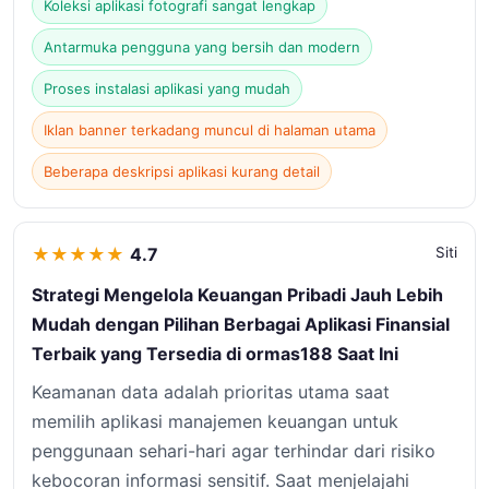
Koleksi aplikasi fotografi sangat lengkap
Antarmuka pengguna yang bersih dan modern
Proses instalasi aplikasi yang mudah
Iklan banner terkadang muncul di halaman utama
Beberapa deskripsi aplikasi kurang detail
★
★
★
★
★
4.7
Siti
Strategi Mengelola Keuangan Pribadi Jauh Lebih
Mudah dengan Pilihan Berbagai Aplikasi Finansial
Terbaik yang Tersedia di ormas188 Saat Ini
Keamanan data adalah prioritas utama saat
memilih aplikasi manajemen keuangan untuk
penggunaan sehari-hari agar terhindar dari risiko
kebocoran informasi sensitif. Saat menjelajahi