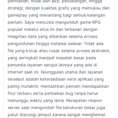
permainan, mulai dari aksi, petualangan, hingga
strategi, dengan kualitas grafis yang memukau dan
gameplay yang menantang bagi semua kalangan
pemain. Saya mencoba mengunduh game RPG
populer melalui situs ini dan terkesan dengan
integritas data yang diberikan selama proses
pengunduhan hingga instalasi selesai. Tidak ada
file yang korup atau rusak selama proses ekstraksi,
yang seringkali menjadi masalah besar pada
penyedia layanan serupa lainnya yang ada di
internet saat ini. Keunggulan utama dari layanan
tersebut adalah ketersediaan versi aplikasi yang
paling mutakhir, memastikan pemain mendapatkan
fitur terbaru serta perbaikan bug tanpa harus
menunggu waktu yang lama. Kecepatan respon
server saat mengunduh file berukuran besar juga
patut diacungi jempol karena sangat menghemat