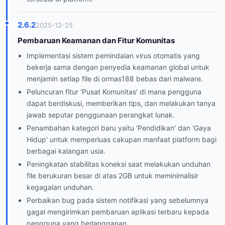
2.6.2
2025-12-25
Pembaruan Keamanan dan Fitur Komunitas
Implementasi sistem pemindaian virus otomatis yang
bekerja sama dengan penyedia keamanan global untuk
menjamin setiap file di ormas188 bebas dari malware.
Peluncuran fitur 'Pusat Komunitas' di mana pengguna
dapat berdiskusi, memberikan tips, dan melakukan tanya
jawab seputar penggunaan perangkat lunak.
Penambahan kategori baru yaitu 'Pendidikan' dan 'Gaya
Hidup' untuk memperluas cakupan manfaat platform bagi
berbagai kalangan usia.
Peningkatan stabilitas koneksi saat melakukan unduhan
file berukuran besar di atas 2GB untuk meminimalisir
kegagalan unduhan.
Perbaikan bug pada sistem notifikasi yang sebelumnya
gagal mengirimkan pembaruan aplikasi terbaru kepada
pengguna yang berlangganan.