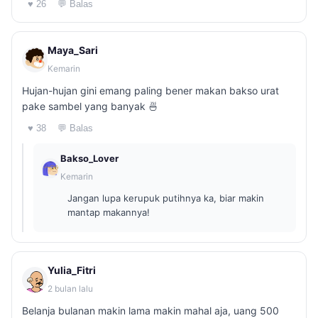
♥ 26
💬 Balas
Maya_Sari
Kemarin
Hujan-hujan gini emang paling bener makan bakso urat
pake sambel yang banyak 🍜
♥ 38
💬 Balas
Bakso_Lover
Kemarin
Jangan lupa kerupuk putihnya ka, biar makin
mantap makannya!
Yulia_Fitri
2 bulan lalu
Belanja bulanan makin lama makin mahal aja, uang 500