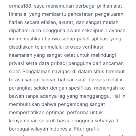
ormas188, saya menemukan berbagai pilihan alat
finansial yang membantu pencatatan pengeluaran
harian secara efisien, akurat, dan sangat mudah
dipahami oleh pengguna awam sekalipun. Layanan
ini memastikan bahwa setiap paket aplikasi yang
disediakan telah melalui proses verifikasi
keamanan yang sangat ketat untuk melindungi
privasi serta data pribadi pengguna dari ancaman
siber. Pengalaman navigasi di dalam situs tersebut
terasa sangat lancar, bahkan saat diakses melalui
perangkat seluler dengan spesifikasi menengah ke
bawah tanpa adanya lag yang mengganggu. Hal ini
membuktikan bahwa pengembang sangat
memperhatikan optimasi performa untuk
kenyamanan seluruh basis pengguna setianya di
berbagai wilayah Indonesia. Fitur grafik